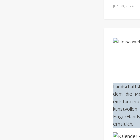
Juni 28, 2024
Landschaftsb
dem die Mo
entstanden
kunstvoll
FingerHand
erhältlich.