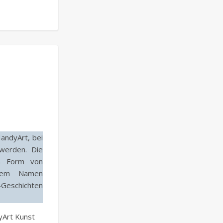
HandyArt, bei
werden. Die
in Form von
 dem Namen
Geschichten